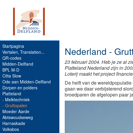
Startpagina
Nederland - Grut
Vertalen, Translation...
QR-codes
23 februari 2004. Heb je ze al
Midden-Delfland
Platteland Nederland zijn in 200
BPL M-D
Loterij maakt het project financie
Citta Slow
Ode aan Midden-Delfland
De helft van de wereldpopulatie 
Dorpen en polders
gaan we daar verbijsterend slor
Platteland
broedparen de afgelopen paar j
- Melktechniek
- Gruttopalen
Moeder Aarde
Abtswoudseweg
Harnaskade
Volksbos