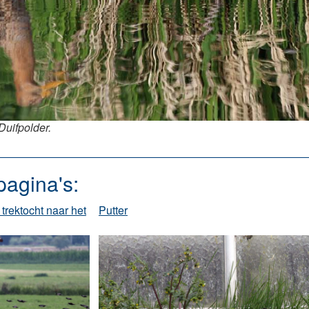
Duifpolder.
pagina's:
trektocht naar het
Putter